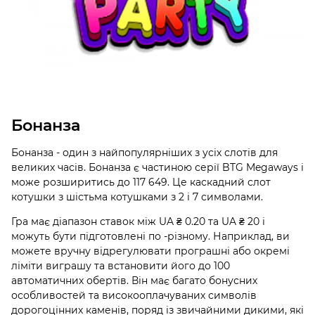
Бонанза
Бонанза - один з найпопулярніших з усіх слотів для
великих часів. Бонанза є частиною серії BTG Megaways і
може розширитись до 117 649. Це каскадний слот
котушки з шістьма котушками з 2 і 7 символами.
Гра має діапазон ставок між UA ₴ 0.20 та UA ₴ 20 і
можуть бути підготовлені по -різному. Наприклад, ви
можете вручну відрегулювати програшні або окремі
ліміти виграшу та встановити його до 100
автоматичних обертів. Він має багато бонусних
особливостей та високооплачуваних символів
дорогоцінних каменів, поряд із звичайними дикими, які