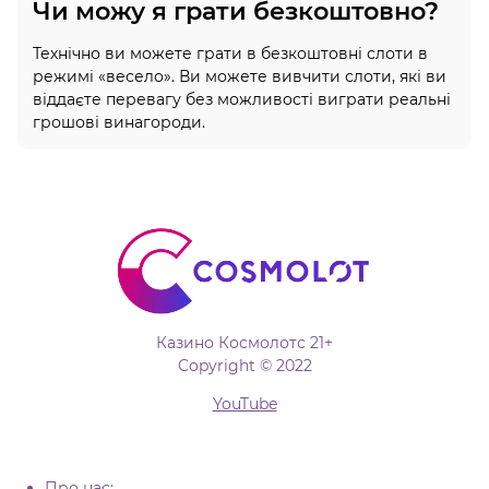
Чи можу я грати безкоштовно?
Технічно ви можете грати в безкоштовні слоти в
режимі «весело». Ви можете вивчити слоти, які ви
віддаєте перевагу без можливості виграти реальні
грошові винагороди.
Казино Космолотс 21+
Copyright © 2022
YouTube
Про нас
;