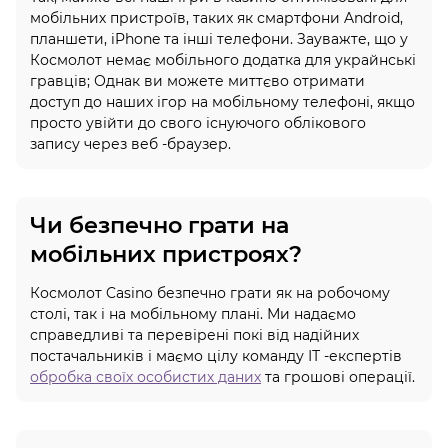
мобільних пристроїв, таких як смартфони Android,
планшети, iPhone та інші телефони. Зауважте, що у
Космолот немає мобільного додатка для украйнські
гравців; Однак ви можете миттєво отримати
доступ до наших ігор на мобільному телефоні, якщо
просто увійти до свого існуючого облікового
запису через веб -браузер.
Чи безпечно грати на
мобільних пристроях?
Космолот Casino безпечно грати як на робочому
столі, так і на мобільному плані. Ми надаємо
справедливі та перевірені покі від надійних
постачальників і маємо цілу команду ІТ -експертів
обробка своїх особистих даних
та грошові операції.