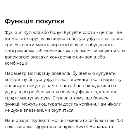
Функція покупки
Функція Купівля або бонус Купуйте слоти - це покі, де
ви можете вручну активувати бонусну функцію ігрової
гри. Усі слоти мають виразні бонуси, побудовані в
програмному забезпеченні, як правило, активуються за
допомогою висадки конкретних символів або
комбінацій.
Параметр Bonus Buy дозволяє буквально купувати
конкретну бонусну функцію. Перевага цього варіанту
полягає в тому, що вам не потрібно покладатися на
удачу, щоб розблокувати бонусну функцію, коли ви
граєте наступну руку. Справа в тому, що бонусні
функції можуть коштувати досить копійки, і ви ніколи
не дуже впевнені, чи окупиться.
Наш розділ "Купівля" може похвалитися більш ніж 200
покі, зокрема, фруктова вечірка, Sweet Bonanza та