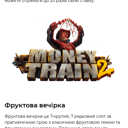
можете отримати до 20 разів свою ставку.
Фруктова вечірка
Фруктова вечірка-це 7-крутий, 7 рядковий слот за
прагматичною грою з класичною фруктовою темою та