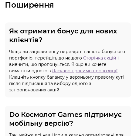
Поширення
Як отримати бонус для нових
клієнтів?
Якщо ви зацікавлені у перевірці нашого бонусного
портфоліо, перейдіть до нашого
Сторінка акцій
і
вивчити, що пропонується. Якщо ви хочете
вимагати одного з
Ласкаво просимо пропозиції
,
Клацніть кнопку балансу у верхньому правому куті
після підписання та вибору одного з
запропонованих акцій.
Do Космолот Games підтримує
мобільну версію?
Так, майже всі наші ігри в казино оптимізовані для