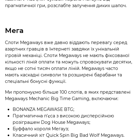
прагматичної гри, розслабте залучення диких шапоч.
Мега
Слоти Megaways вже давно віддають перевагу серед
азартних гравців в Інтернеті завдяки їх унікальній
ігровій механіці. Слоти Megaways не мають фіксованої
кількості ліній оплати та можуть спровокувати десятки,
якщо не сотні тисяч оплати ліній. Megaways часто
мають каскадні символи та розширені барабани та
спеціальні бонусні функції.
Ми пропонуємо більше 100 слотів, в яких представлені
Megaways Mechanic Big Time Gaming, включаючи:
BONANZA MEGAWASE BTG;
Прагматична п'єса з високою дисперсійною
розіграшем Dog House Megaways;
Буффало короля Мегауз;
Класичний хіт Quick Spin Big Bad Wolf Megaways.