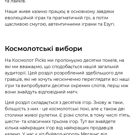
та лайків.
Наше живе казино працює в основному завдяки
еволюційній іграх та прагматичній грі, а потім
щасливою смугою, автентичними іграми та Езугі.
Космолотські вибори
На Космолот Picks ми пропонуємо десятки покеїв, на
які ми вважаємо, що сподобається нашій загальній
аудиторії. Цей розділ розроблений здебільшого для
гравців, які не хочуть нескінченно переглядати всі наші
ігри та випробувати десятки окремих слотів, перш ніж
вони знайдуть відповідний матч.
Цей розділ складається з десятків ігор. Знову ж таки,
більшість з них - це космолотські покі, але є також дві
столики живої рулетки. Є різні слоти, в тому числі п’ять,
шести- та класичних трьома ігор. Тут ви знайдете
кілька найкращих ігор від найкращих продавців
казино. У нас є хіт-буйвол-король Мегаунс від