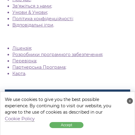
Зв'яжіться з нами
;
Умови & Умови
;
Політика конфіденційності
;
Відповідальні ігри
.
Ліцензія
;
Розробники програмного забезпечення
;
Перевірка
;
Партнерська Програма
;
Карта
.
We use cookies to give you the best possible
x
experience. By continuing to visit our website, you
agree to the use of cookies as described in our
↑
Cookie Policy
Accept