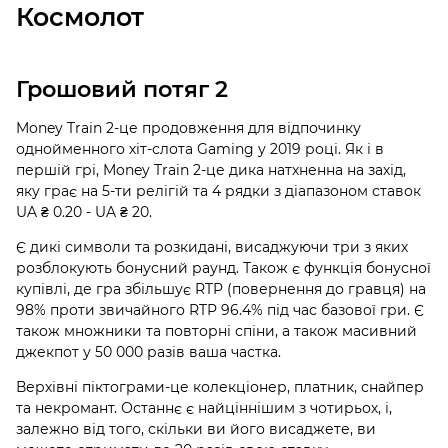
Космолот
Грошовий потяг 2
Money Train 2-це продовження для відпочинку
однойменного хіт-слота Gaming у 2019 році. Як і в
першій грі, Money Train 2-це дика натхненна на захід,
яку грає на 5-ти релігій та 4 рядки з діапазоном ставок
UA ₴ 0.20 - UA ₴ 20.
Є дикі символи та розкидані, висаджуючи три з яких
розблокують бонусний раунд. Також є функція бонусної
купівлі, де гра збільшує RTP (повернення до гравця) на
98% проти звичайного RTP 96.4% під час базової гри. Є
також множники та повторні спіни, а також масивний
джекпот у 50 000 разів ваша частка.
Верхівні піктограми-це колекціонер, платник, снайпер
та некромант. Останнє є найціннішим з чотирьох, і,
залежно від того, скільки ви його висаджете, ви