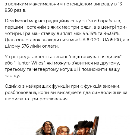
з великим максимальним потенціалом виграшу в 13
950 разів.
Deadwood має нетрадиційну сітку з п’яти барабанів,
перший і останній з яких має три ряди, а в центрі три-
чотири. Гра має ставку виплат між 94.15% та 96.03%.
Діапазон ставок знаходиться між UA ₴ 0.20 і UA ₴ 100, а в
цілому 576 ліній оплати.
У грі представлені так звані "підштовхування диких"
або "Hunter Wilds", які можуть з’явитися на другому,
третьому та четвертому котушці і помножити вашу
частку.
Однією з найкращих функцій гри є функція зйомки,
розблокована, коли ви висаджете два символи значка
шерифа та три розсіювання.