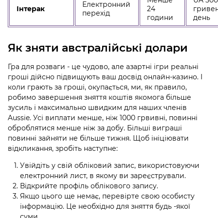
Електронний
Інтерак
24
гривен
перехід
години
день
Як зняти австралійські долари
Гра для розваги - це чудово, але азартні ігри реальні
гроші дійсно підвищують ваш досвід онлайн-казино. І
коли грають за гроші, окупається, ми, як правило,
робимо завершення зняття коштів якомога більше
зусиль і максимально швидким для наших членів
Aussie. Усі виплати менше, ніж 1000 грвивні, повинні
оброблятися менше ніж за добу. Більші виграші
повинні зайняти не більше тижня. Щоб ініціювати
відкликання, зробіть наступне:
Увійдіть у свій обліковий запис, використовуючи
електронний лист, в якому ви зареєстрували.
Відкрийте профіль облікового запису.
Якщо цього ще немає, перевірте свою особисту
інформацію. Це необхідно для зняття будь -якої
суми.