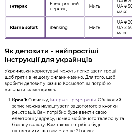
UA ₴ 20
Електронний
Інтерак
Мить
UA ₴ 5
перехід
макс
UA ₴ 20
Klarna sofort
ibanking
Мить
UA ₴ 5
макс
Як депозити - найпростіші
інструкції для украйнців
Украинськи користувачі можуть легко здати гроші,
щоб грати в нашому онлайн-казино. Для того, щоб
зробити депозит у казино Космолот, їм потрібно
виконати кілька кроків.
Крок 1:
Спочатку,
Інтернет -реєстрація
. Обліковий
запис можна налаштувати за допомогою кнопки
реєстрації. Вам потрібно буде ввести свою
електронну адресу, номер мобільного телефону та
бажану валюту. Вам також потрібно буде
підтвердити, що вам старше 21 років;