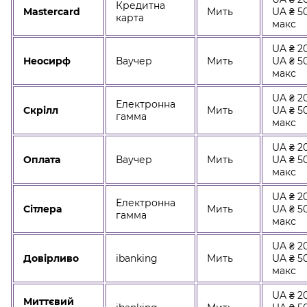
Кредитна
Mastercard
Мить
UA ₴ 5
карта
макс
UA ₴ 20
Неосирф
Ваучер
Мить
UA ₴ 5
макс
UA ₴ 20
Електронна
Скрілл
Мить
UA ₴ 5
гамма
макс
UA ₴ 20
Оплата
Ваучер
Мить
UA ₴ 5
макс
UA ₴ 20
Електронна
Сітлера
Мить
UA ₴ 5
гамма
макс
UA ₴ 20
Довірливо
ibanking
Мить
UA ₴ 5
макс
UA ₴ 20
Миттєвий