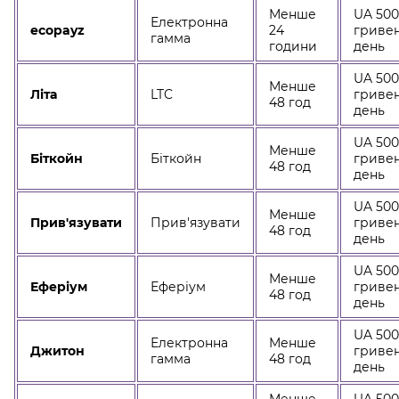
Менше
UA 50
Електронна
ecopayz
24
гривен
гамма
години
день
UA 50
Менше
Літа
LTC
гривен
48 год
день
UA 50
Менше
Біткойн
Біткойн
гривен
48 год
день
UA 50
Менше
Прив'язувати
Прив'язувати
гривен
48 год
день
UA 50
Менше
Еферіум
Еферіум
гривен
48 год
день
UA 50
Електронна
Менше
Джитон
гривен
гамма
48 год
день
Менше
UA 50