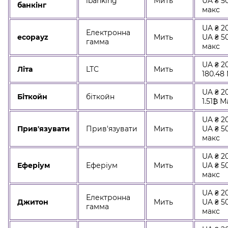
ibanking
Мить
UA ₴ 5
банкінг
макс
UA ₴ 20
Електронна
ecopayz
Мить
UA ₴ 5
гамма
макс
UA ₴ 20
Літа
LTC
Мить
180.48
UA ₴ 20
Біткойн
біткойн
Мить
1.51₿ М
UA ₴ 20
Прив'язувати
Прив'язувати
Мить
UA ₴ 5
макс
UA ₴ 20
Еферіум
Еферіум
Мить
UA ₴ 5
макс
UA ₴ 20
Електронна
Джитон
Мить
UA ₴ 5
гамма
макс