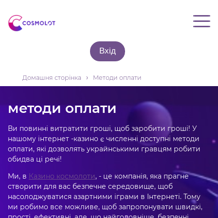
Вхід
›
Домашня сторінка
Методи оплати
Реєстрація
Мобільний
методи оплати
Акції
Ви повинні витратити гроші, щоб заробити гроші! У
Ігор
нашому інтернет -казино є численні доступні методи
оплати, які дозволять украйнськими гравцям робити
Методи оплати
обидва ці речі!
Про нас
Ми, в
Казино космолоти
, - це компанія, яка прагне
Контакт
створити для вас безпечне середовище, щоб
насолоджуватися азартними іграми в Інтернеті. Тому
ми робимо все можливе, щоб запропонувати швидкі,
прості, ефективні, але, що найголовніше, безпечні