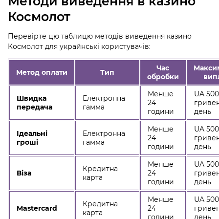
Методи виведення в казино
Космолот
Перевірте цю таблицю методів виведення казино
Космолот для украйнські користувачів:
Час
Макси
Метод оплати
Тип
обробки
вип
Менше
UA 50
Швидка
Електронна
24
гривен
передача
гамма
години
день
Менше
UA 50
Ідеальні
Електронна
24
гривен
гроші
гамма
години
день
Менше
UA 50
Кредитна
Віза
24
гривен
карта
години
день
Менше
UA 50
Кредитна
Mastercard
24
гривен
карта
години
день