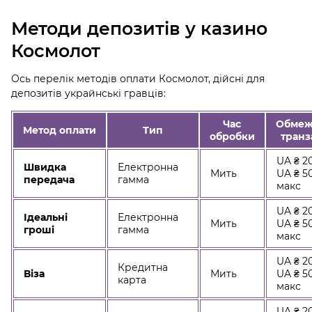
Методи депозитів у казино
Космолот
Ось перелік методів оплати Космолот, дійсні для
депозитів украйнські гравців:
Час
Обмеж
Метод оплати
Тип
обробки
транз
UA ₴ 20
Швидка
Електронна
Мить
UA ₴ 5
передача
гамма
макс
UA ₴ 20
Ідеальні
Електронна
Мить
UA ₴ 5
гроші
гамма
макс
UA ₴ 20
Кредитна
Віза
Мить
UA ₴ 5
карта
макс
UA ₴ 20