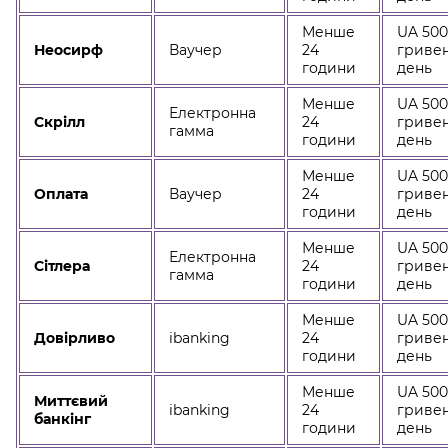
Менше
UA 50
Неосирф
Ваучер
24
гривен
години
день
Менше
UA 50
Електронна
Скрілл
24
гривен
гамма
години
день
Менше
UA 50
Оплата
Ваучер
24
гривен
години
день
Менше
UA 50
Електронна
Сітлера
24
гривен
гамма
години
день
Менше
UA 50
Довірливо
ibanking
24
гривен
години
день
Менше
UA 50
Миттєвий
ibanking
24
гривен
банкінг
години
день